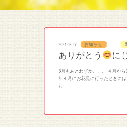
お知らせ
2024.03.27
ありがとう
に
3月もあとわずか、、、 ４月か
年４月にお花見に行ったときには
お...