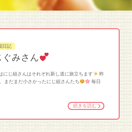
園日記
じぐみさん
らはにじ組さんはそれぞれ新し道に旅立ちます
昨
、まだまだ小さかったにじ組さんたち
毎日
続きを読む