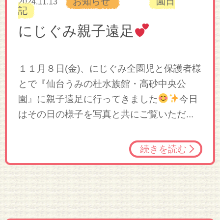
お知らせ
園日
2024.11.13
記
にじぐみ親子遠足
１１月８日(金)、にじぐみ全園児と保護者様
とで『仙台うみの杜水族館・高砂中央公
園』に親子遠足に行ってきました
今日
はその日の様子を写真と共にご覧いただ...
続きを読む