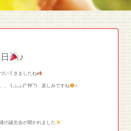
生日
♪
づいてきましたね
うふふ(*´艸`*) 楽しみですね
♪
達の誕生会が開かれました