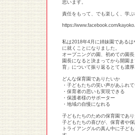
思います。
責任をもって、でも楽しく、学ぶ
https://www.facebook.com/kayok
私は2018年4月に姉妹園である
に就くことになりました。
オープニングの園、初めての園長
園長になると決まってから開園ま
育」について振り返るとても濃厚
どんな保育園でありたいか
・子どもたちの笑い声があふれて
・保育者の思いも実現できる
・保護者様のサポーター
・地域の自慢になれる
子どもたちのための保育園であり
子どもたちの喜びが、保育者や保
トライアングルの真ん中に子ども
す。