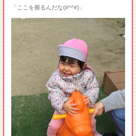
「ここを握るんだな(#^^#)」