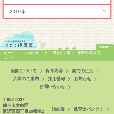
2019年
ホーム
お知らせ
「備えが大事！～避難訓練(火災)
～」?
当園について
保育内容
園での生活
入園のご案内
採用情報
お知らせ
お問い合わせ
〒982-0037
仙台市太白区
姉妹園
保育士バンク！
富沢西四丁目20番地2