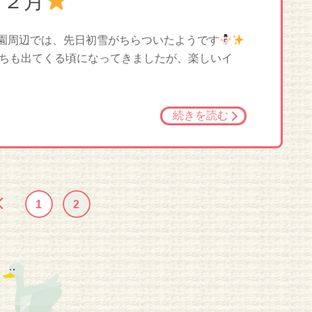
１２月
 園周辺では、先日初雪がちらついたようです
ちも出てくる頃になってきましたが、楽しいイ
続きを読む
1
2