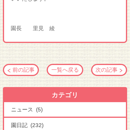
園長 里見 綾
前の記事
一覧へ戻る
次の記事
カテゴリ
ニュース (5)
園日記 (232)