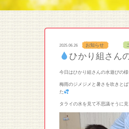
お知らせ
2025.06.26
ひかり組さん
今日はひかり組さんの水遊びの様
梅雨のジメジメと暑さを吹きとば
た
タライの水を見て不思議そうに見