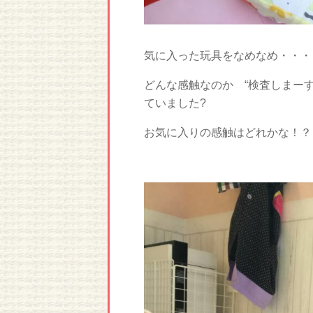
気に入った玩具をなめなめ・・・
どんな感触なのか “検査しまーす
ていました?
お気に入りの感触はどれかな！？