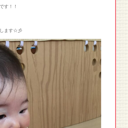
です！！
します☆彡