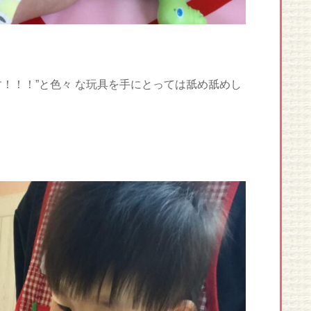
！！！”と色々 な玩具を手にとっては舐め舐めし