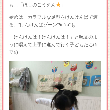
も…「ほしのこうえん
」
始めは、カラフルな足型をけんけんぱで渡
る、“けんけんぱゾーン”٩( ”ω” )و
「けんけんぱ！けんけんぱ！」と呪文のよ
うに唱えて上手に進んで行く子どもたち(≧
▽≦)