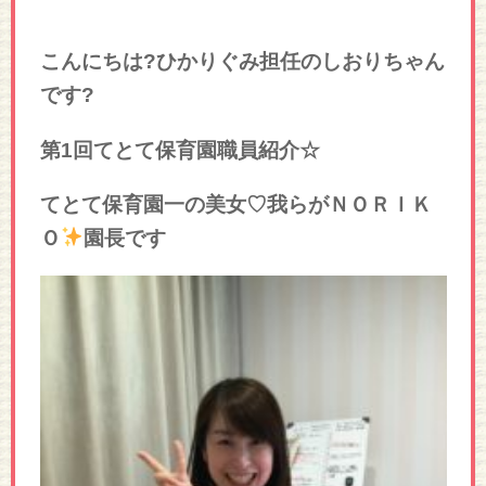
こんにちは?ひかりぐみ担任のしおりちゃん
です?
第1回てとて保育園職員紹介☆
てとて保育園一の美女♡我らがＮＯＲＩＫ
Ｏ
園長です