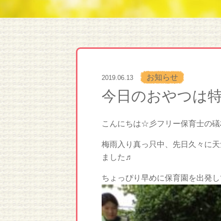
お知らせ
2019.06.13
今日のおやつは
こんにちは☆彡フリー保育士の礒村で
梅雨入り真っ只中、先日久々に天
ました♬
ちょっぴり早めに保育園を出発し