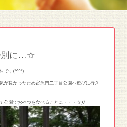
特別に…☆
す(*^^*)
気が良かったため富沢南二丁目公園へ遊びに行き
て公園でおやつを食べることに・・・☆彡