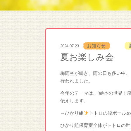
お知らせ
2024.07.23
夏お楽しみ会
梅雨空が続き、雨の日も多い中、
行われました。
今年のテーマは、“絵本の世界！
伝えします。
～ひかり組
トトロの段ボールめ
ひかり組保育室全体がトトロの世