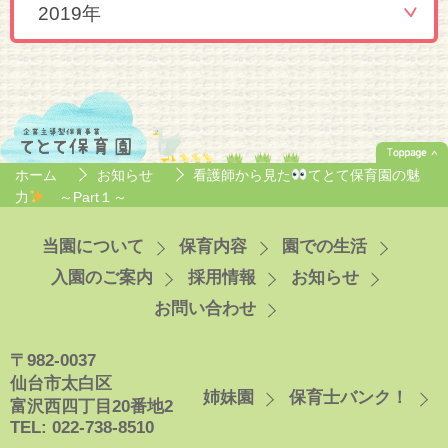
2019年
ホーム
お知らせ
看護師から見た
てとて保育園の魅
力
～Part１～
当園について
保育内容
園での生活
入園のご案内
採用情報
お知らせ
お問い合わせ
〒982-0037
仙台市太白区
姉妹園
保育士バンク！
富沢西四丁目20番地2
TEL: 022-738-8510