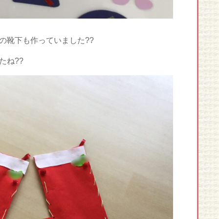
の靴下も作っていました??
たね??