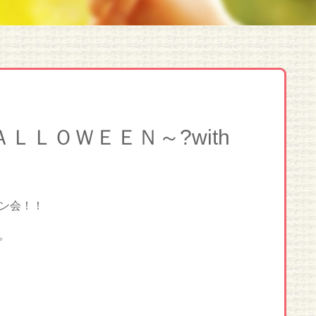
ＬＬＯＷＥＥＮ～?with
ン会！！
。