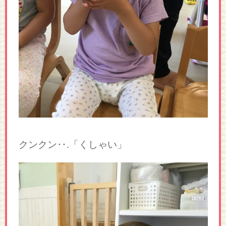
クンクン‥.「くしゃい」